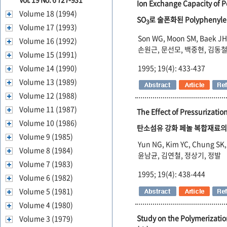
Ion Exchange Capacity of P
Volume 18 (1994)
SO
로 술폰화된 Polyphenyl
3
Volume 17 (1993)
Son WG, Moon SM, Baek JH,
Volume 16 (1992)
손원근, 문선모, 백중현, 김동철
Volume 15 (1991)
1995; 19(4): 433-437
Volume 14 (1990)
Volume 13 (1989)
Volume 12 (1988)
Volume 11 (1987)
The Effect of Pressurizati
Volume 10 (1986)
탄소섬유 강화 페놀 복합재료의
Volume 9 (1985)
Yun NG, Kim YC, Chung SK,
Volume 8 (1984)
윤남균, 김연철, 정상기, 정발
Volume 7 (1983)
1995; 19(4): 438-444
Volume 6 (1982)
Volume 5 (1981)
Volume 4 (1980)
Study on the Polymerizati
Volume 3 (1979)