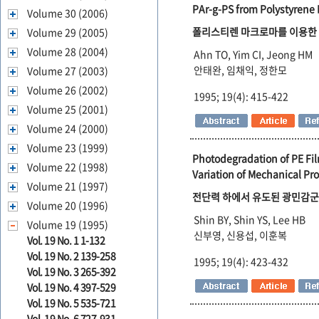
PAr-g-PS from Polystyrene 
Volume 30 (2006)
폴리스티렌 마크로마를 이용한 P
Volume 29 (2005)
Volume 28 (2004)
Ahn TO, Yim CI, Jeong HM
안태완, 임채익, 정한모
Volume 27 (2003)
Volume 26 (2002)
1995; 19(4): 415-422
Volume 25 (2001)
Volume 24 (2000)
Volume 23 (1999)
Photodegradation of PE Fi
Volume 22 (1998)
Variation of Mechanical Pr
Volume 21 (1997)
전단력 하에서 유도된 광민감군이
Volume 20 (1996)
Shin BY, Shin YS, Lee HB
Volume 19 (1995)
신부영, 신용섭, 이훈복
Vol. 19 No. 1 1-132
Vol. 19 No. 2 139-258
1995; 19(4): 423-432
Vol. 19 No. 3 265-392
Vol. 19 No. 4 397-529
Vol. 19 No. 5 535-721
Vol. 19 No. 6 727-931