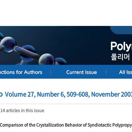
Volume 27, Number 6, 509-608, November 200
14 articles in this issue
Comparison of the Crystallization Behavior of Syndiotactic Polyprop