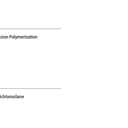
lsion Polymerization
ichlorosilane