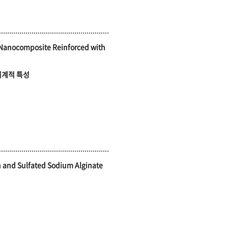
 Nanocomposite Reinforced with
기계적 특성
an and Sulfated Sodium Alginate