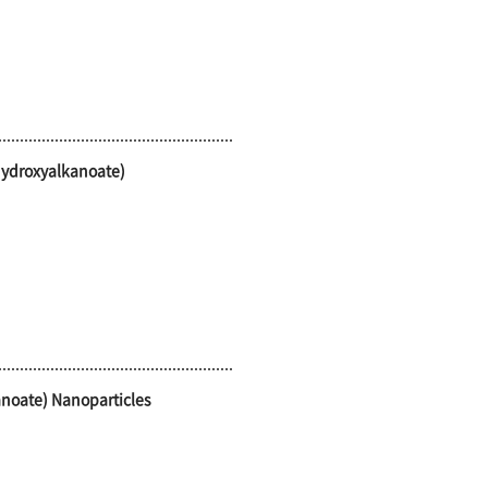
hydroxyalkanoate)
anoate) Nanoparticles