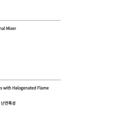
nal Mixer
es with Halogenated Flame
 난연특성