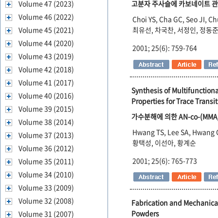
Volume 47 (2023)
고분자 주사슬에 카보네이트 관
Volume 46 (2022)
Choi YS, Cha GC, Seo JI, C
Volume 45 (2021)
최유선, 차국찬, 서정인, 정동준
Volume 44 (2020)
2001; 25(6): 759-764
Volume 43 (2019)
Volume 42 (2018)
Volume 41 (2017)
Synthesis of Multifunction
Volume 40 (2016)
Properties for Trace Transi
Volume 39 (2015)
가수분해에 의한 AN-co-(M
Volume 38 (2014)
Hwang TS, Lee SA, Hwang 
Volume 37 (2013)
황택성, 이선아, 황계순
Volume 36 (2012)
2001; 25(6): 765-773
Volume 35 (2011)
Volume 34 (2010)
Volume 33 (2009)
Volume 32 (2008)
Fabrication and Mechanical
Powders
Volume 31 (2007)