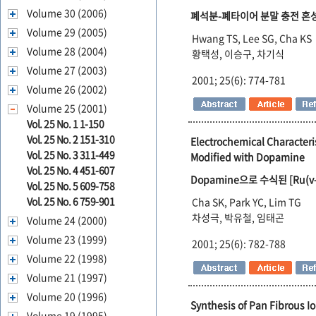
Volume 30 (2006)
폐석분-폐타이어 분말 충전 혼
Volume 29 (2005)
Hwang TS, Lee SG, Cha KS
Volume 28 (2004)
황택성, 이승구, 차기식
Volume 27 (2003)
2001; 25(6): 774-781
Volume 26 (2002)
Volume 25 (2001)
Vol. 25 No. 1 1-150
Vol. 25 No. 2 151-310
Electrochemical Characteri
Vol. 25 No. 3 311-449
Modified with Dopamine
Vol. 25 No. 4 451-607
Dopamine으로 수식된 [Ru(v-
Vol. 25 No. 5 609-758
Vol. 25 No. 6 759-901
Cha SK, Park YC, Lim TG
차성극, 박유철, 임태곤
Volume 24 (2000)
Volume 23 (1999)
2001; 25(6): 782-788
Volume 22 (1998)
Volume 21 (1997)
Volume 20 (1996)
Synthesis of Pan Fibrous Io
Volume 19 (1995)