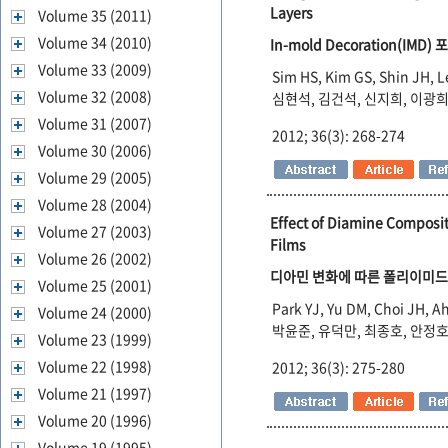
Layers
Volume 35 (2011)
Volume 34 (2010)
In-mold Decoration(I
Volume 33 (2009)
Sim HS, Kim GS, Shin JH, 
Volume 32 (2008)
심현석, 김건석, 신지희, 이광
Volume 31 (2007)
2012; 36(3): 268-274
Volume 30 (2006)
Volume 29 (2005)
Volume 28 (2004)
Effect of Diamine Composi
Volume 27 (2003)
Films
Volume 26 (2002)
디아민 변화에 따른 폴리이미드
Volume 25 (2001)
Park YJ, Yu DM, Choi JH, A
Volume 24 (2000)
박윤준, 유덕만, 최종호, 안정호
Volume 23 (1999)
Volume 22 (1998)
2012; 36(3): 275-280
Volume 21 (1997)
Volume 20 (1996)
Volume 19 (1995)