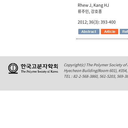
Rhew J, Kang HJ
류주민, 강호종
2012; 36(3): 393-400
Copyright(c) The Polymer Society of K
Hyecheon Building(Room 601), #354
TEL : 82-2-568-3860, 561-5203, 569-