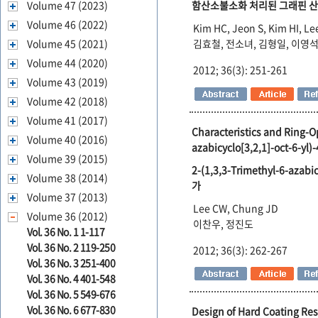
Volume 47 (2023)
함산소불소화 처리된 그래핀 산
Volume 46 (2022)
Kim HC, Jeon S, Kim HI, Le
Volume 45 (2021)
김효철, 전소녀, 김형일, 이영석
Volume 44 (2020)
2012; 36(3): 251-261
Volume 43 (2019)
Volume 42 (2018)
Volume 41 (2017)
Characteristics and Ring-O
Volume 40 (2016)
azabicyclo[3,2,1]-oct-6-yl)
Volume 39 (2015)
2-(1,3,3-Trimethyl-6-aza
Volume 38 (2014)
가
Volume 37 (2013)
Lee CW, Chung JD
Volume 36 (2012)
이찬우, 정진도
Vol. 36 No. 1 1-117
Vol. 36 No. 2 119-250
2012; 36(3): 262-267
Vol. 36 No. 3 251-400
Vol. 36 No. 4 401-548
Vol. 36 No. 5 549-676
Vol. 36 No. 6 677-830
Design of Hard Coating Resi