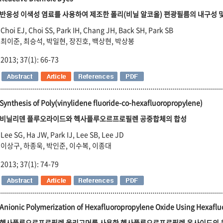
반응성 이색성 염료를 사용하여 제조한 폴리(비닐 알코올) 편광필름의 내구성 
Choi EJ, Choi SS, Park IH, Chang JH, Back SH, Park SB
최이준, 최승석, 박일현, 장진호, 백상현, 박상봉
2013; 37(1): 66-73
Synthesis of Poly(vinylidene fluoride-co-hexafluoropropylene)
비닐리덴 플루오라이드와 헥사플루오르프로필렌 공중합체의 합성
Lee SG, Ha JW, Park IJ, Lee SB, Lee JD
이상구, 하종욱, 박인준, 이수복, 이종대
2013; 37(1): 74-79
Anionic Polymerization of Hexafluoropropylene Oxide Using Hexafl
헥사플루오르프로필렌 올리고머를 사용한 헥사플루오르프로필렌 옥사이드의 