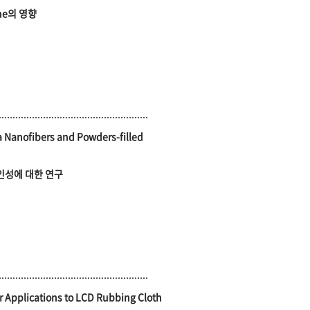
ane의 영향
 Nanofibers and Powders-filled
인성에 대한 연구
r Applications to LCD Rubbing Cloth