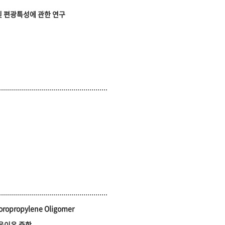
및 편광특성에 관한 연구
uoropropylene Oligomer
음이온 중합