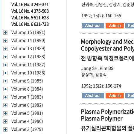
신귀숙, 김영진, 김창기, 김준형
Vol. 16 No. 3 249-371
Vol. 16 No. 4 375-508
1992; 16(2): 160-165
Vol. 16 No. 5 511-628
Vol. 16 No. 6 631-738
Volume 15 (1991)
Volume 14 (1990)
Morphology and Mecha
Copolyester and Pol
Volume 13 (1989)
Volume 12 (1988)
전 방향족 액정코폴리에스
Volume 11 (1987)
Jang SH, Kim BS
Volume 10 (1986)
장상희, 김봉식
Volume 9 (1985)
1992; 16(2): 166-174
Volume 8 (1984)
Volume 7 (1983)
Volume 6 (1982)
Plasma Polymerizatio
Volume 5 (1981)
Plasma Polymer
Volume 4 (1980)
유기실리콘화합물의 플라
Volume 3 (1979)