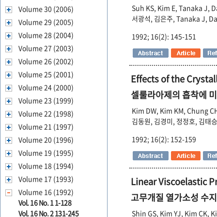
Suh KS, Kim E, Tanaka J,
Volume 30 (2006)
서광석, 김은주, Tanaka J, D
Volume 29 (2005)
Volume 28 (2004)
1992; 16(2): 145-151
Volume 27 (2003)
Volume 26 (2002)
Volume 25 (2001)
Effects of the Crysta
Volume 24 (2000)
셀룰라아제의 흡착에 미
Volume 23 (1999)
Kim DW, Kim KM, Chung CH
Volume 22 (1998)
김동원, 김경미, 정정호, 김태
Volume 21 (1997)
1992; 16(2): 152-159
Volume 20 (1996)
Volume 19 (1995)
Volume 18 (1994)
Volume 17 (1993)
Linear Viscoelastic 
Volume 16 (1992)
고무개질 열가소성 수
Vol. 16 No. 1 1-128
Shin GS, Kim YJ, Kim CK, K
Vol. 16 No. 2 131-245