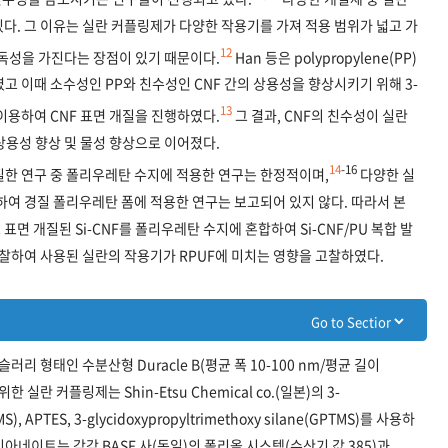
다. 그 이유는 실란 커플링제가 다양한 작용기를 가져 적용 범위가 넓고 가
12
 독성을 가진다는 장점이 있기 때문이다.
Han 등은 polypropylene(PP)
고 이때 소수성인 PP와 친수성인 CNF 간의 상용성을 향상시키기 위해 3-
13
ES)을 이용하여 CNF 표면 개질을 진행하였다.
그 결과, CNF의 친수성이 실란
상용성 향상 및 물성 향상으로 이어졌다.
14
-
16
질한 연구 중 폴리우레탄 수지에 적용한 연구는 한정적이며,
다양한 실
교하여 경질 폴리우레탄 폼에 적용한 연구는 보고되어 있지 않다. 따라서 본
면 개질된 Si-CNF를 폴리우레탄 수지에 혼합하여 Si-CNF/PU 복합 발
고찰하여 사용된 실란의 작용기가 RPUF에 미치는 영향을 고찰하였다.
러리 형태인 수분산형 Duracle B(평균 폭 10-100 nm/평균 길이
한 실란 커플링제는 Shin-Etsu Chemical co.(일본)의 3-
MS), APTES, 3-glycidoxypropyltrimethoxy silane(GPTMS)를 사용하
네이트는 각각 BASF 사(독일)의 폴리올 시스템(수산기 값 385)과