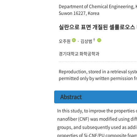
Department of Chemical Engineering, 
Suwon 16227, Korea
실란으로 표면 개질된 셀룰로오스 
†
오주원
· 김상범
경기대학교 화학공학과
Reproduction, stored in a retrieval syst
permitted only by written permission f
Abstract
In this study, to improve the properties
nanofiber (CNF) was modified using dif
groups, and subsequently used as additi
properties of Si-CNF/PU composite foa