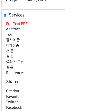
Services
Full Text PDF
Abstract
ToC
감사의 글
이해상충
서 론
실 험
결과 및 토론
결 론
References
Shared
Citation
Favorite
Twitter
Facebook