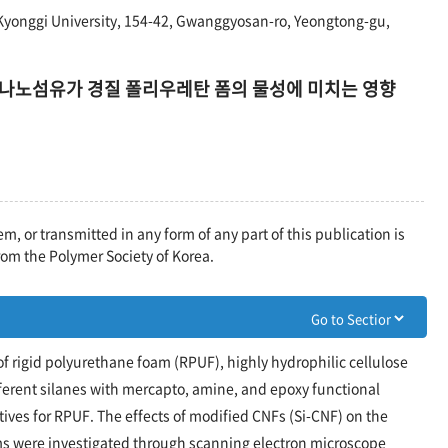
Kyonggi University, 154-42, Gwanggyosan-ro, Yeongtong-gu,
나노섬유가 경질 폴리우레탄 폼의 물성에 미치는 영향
em, or transmitted in any form of any part of this publication is
rom the Polymer Society of Korea.
 of rigid polyurethane foam (RPUF), highly hydrophilic cellulose
ferent silanes with mercapto, amine, and epoxy functional
ves for RPUF. The effects of modified CNFs (Si-CNF) on the
ms were investigated through scanning electron microscope