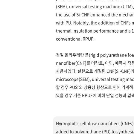
(SEM), universal testing machine (UTM),
the use of Si-CNF enhanced the mechani
with PU. Notably, the addition of CNFs 
thermal insulation performance and a 
conventional RPUF.
경질 폴리우레탄 폼(rigid polyurethane f
nanofiber(CNF)를 머캅토, 아민, 에폭
사용하였다. 실란으로 개질된 CNF(Si-CNF)가 
microscope(SEM), universal testi
할 경우 PU와의 상용성 향상으로 인해 기계적
였을 경우 기존 RPUF에 비해 단열 성능과 압축
Hydrophilic cellulose nanofibers (CNFs
added to polyurethane (PU) to synthes