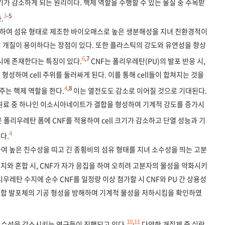
기가 감소하게 되는 원리이다. 핵제 역할을 수행할 수 있는 물질 중 주목받
3
-
5
.
하여 섬유 형태로 제조한 바이오매스로 높은 생분해성을 지녀 친환경적이
표면 개질이 용이하다는 장점이 있다. 또한 플라스틱의 강도와 유연성을 향상
6
,
7
시에 존재한다는 특징이 있다.
CNF는 폴리우레탄(PU)의 발포 반응 시,
형성하여 cell 주위를 둘러싸게 된다. 이를 통해 cell들이 합쳐지는 것을
4
,
8
주는 핵제 역할을 한다.
이는 열전도도 감소로 이어질 것으로 기대된다.
 원료 중 하나인 이소시아네이트가 결합을 형성하여 기계적 강도를 증가시
등은 폴리우레탄 폼에 CNF를 적용하여 cell 크기가 감소하고 단열 성능과 기
4
다.
여 높은 친수성을 띠고 긴 종횡비의 섬유 형태를 지녀 소수성을 띄는 고분
지와 혼합 시, CNF가 자가 응집을 하여 오히려 고분자의 물성을 약화시키
리우레탄 수지에 순수 CNF를 일정량 이상 첨가할 시 CNF와 PU 간 상용성
 복합 발포체의 기공 형성을 방해하며 기계적 물성을 저하시킴을 확인하였
10
,
11
친수성을 감소시키는 연구들이 진행되고 있다.
다양한 개질제 중 실란