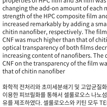
changing the add-on amount of each n
strength of the HPC composite film an
increased remarkably by adding a sma
chitin nanofiber, respectively. The film
CNF was much higher than that of chit
optical transparency of both films dec
increasing content of nanofibers. The 
CNF on the transparency of the film w
that of chitin nanofiber
화학적 전처리와 초미세분쇄기 및 고압균질화
이용한 피브릴화를 통해서 셀룰로오스 나노섬유
유를 제조하였다. 셀룰로오스와 키틴 모두 T