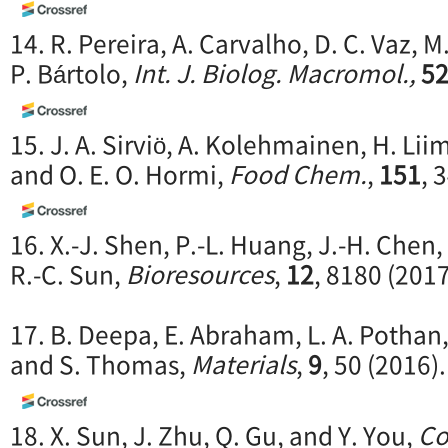
14. R. Pereira, A. Carvalho, D. C. Vaz, M
P. Bártolo,
Int. J. Biolog. Macromol.,
5
15. J. A. Sirviö, A. Kolehmainen, H. Lii
and O. E. O. Hormi,
Food Chem.
,
151
, 
16. X.-J. Shen, P.-L. Huang, J.-H. Chen, 
R.-C. Sun,
Bioresources
,
12
, 8180 (2017
17. B. Deepa, E. Abraham, L. A. Pothan,
and S. Thomas,
Materials
,
9
, 50 (2016).
18. X. Sun, J. Zhu, Q. Gu, and Y. You,
Co