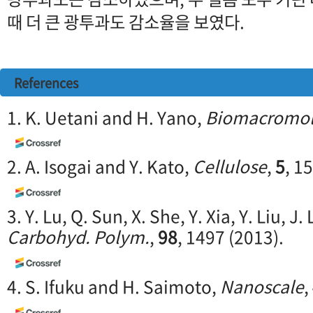
때 더 큰 광투과도 감소율을 보였다.
References
1. K. Uetani and H. Yano,
Biomacromol
2. A. Isogai and Y. Kato,
Cellulose
,
5
, 1
3. Y. Lu, Q. Sun, X. She, Y. Xia, Y. Liu, J.
Carbohyd. Polym.
,
98
, 1497 (2013).
4. S. Ifuku and H. Saimoto,
Nanoscale
,