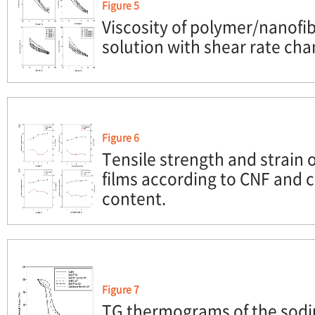
Figure 5
Viscosity of polymer/nanofi
solution with shear rate cha
Figure 6
Tensile strength and strain o
films according to CNF and c
content.
Figure 7
TG thermograms of the sodiu