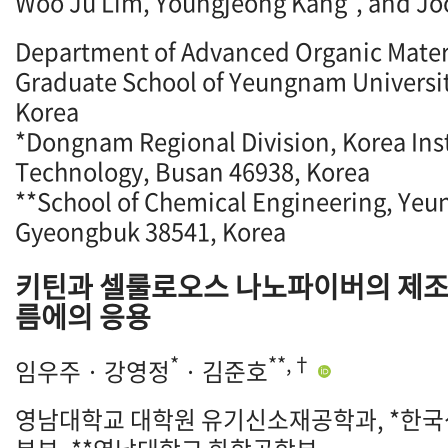
Woo Ju Lim, Youngjeong Kang
, and J
Department of Advanced Organic Materi
Graduate School of Yeungnam Universi
Korea
*Dongnam Regional Division, Korea Insti
Technology, Busan 46938, Korea
**School of Chemical Engineering, Yeu
Gyeongbuk 38541, Korea
키틴과 셀룰로오스 나노파이버의 제조 
름에의 응용
*
**,†
임우주 · 강영정
· 김준호
영남대학교 대학원 유기신소재공학과, *한