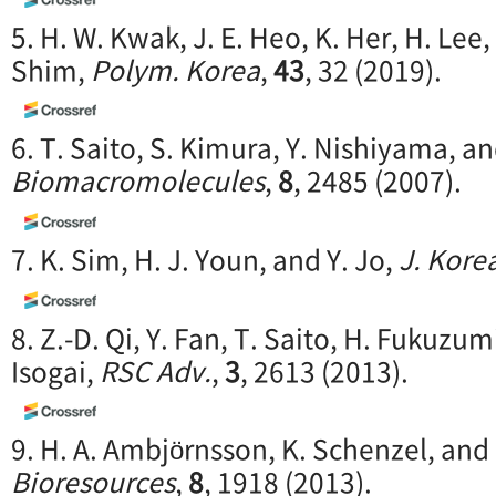
5. H. W. Kwak, J. E. Heo, K. Her, H. Lee, 
Shim,
Polym. Korea
,
43
, 32 (2019).
6. T. Saito, S. Kimura, Y. Nishiyama, an
Biomacromolecules
,
8
, 2485 (2007).
7. K. Sim, H. J. Youn, and Y. Jo,
J. Kore
8. Z.-D. Qi, Y. Fan, T. Saito, H. Fukuzum
Isogai,
RSC Adv.
,
3
, 2613 (2013).
9. H. A. Ambjörnsson, K. Schenzel, an
Bioresources
,
8
, 1918 (2013).