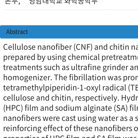
본부, **영남대학교 화학공학부
Abstract
Cellulose nanofiber (CNF) and chitin 
prepared by using chemical pretreat
treatments such as ultrafine grinder a
homogenizer. The fibrillation was pro
tetramethylpiperidin-1-oxyl radical (T
cellulose and chitin, respectively. Hyd
(HPC) film and sodium alginate (SA) fi
nanofibers were cast using water as a 
reinforcing effect of these nanofibers o
properties of HPC film and SA film was