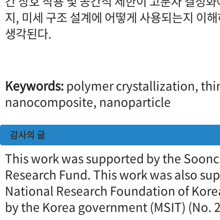
간 상호 작용 및 공간적 제한이 고분자 결정
지, 미세 구조 설계에 어떻게 사용되는지 이해
생각된다.
Keywords:
polymer crystallization, thin
nanocomposite, nanoparticle
감사의 글
This work was supported by the Soon
Research Fund. This work was also sup
National Research Foundation of Kore
by the Korea government (MSIT) (No.