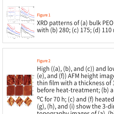
Figure 1
XRD patterns of (a) bulk PEO
with (b) 280; (c) 175; (d) 11
Figure 2
High ((a), (b), and (c)) and l
(e), and (f)) AFM height ima
thin film with a thickness of
before heat-treatment; (b) a
o
C for 70 h; (c) and (f) heate
(g), (h), and (i) show the 3
topography images of (a), (b)