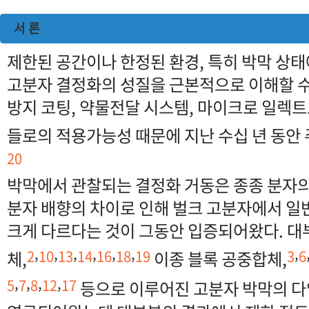
서 론
제한된 공간이나 한정된 환경, 특히 박막 상
고분자 결정화의 성질을 근본적으로 이해할 수
방지 코팅, 약물전달 시스템, 마이크로 일렉
들로의 적용가능성 때문에 지난 수십 년 동안 
20
박막에서 관찰되는 결정화 거동은 종종 분자의
분자 배향의 차이로 인해 벌크 고분자에서 
크게 다르다는 것이 그동안 입증되어왔다. 대
,
,
,
,
,
,
,
2
10
13
14
16
18
19
3
6
체,
이종 블록 공중합체,
,
,
,
,
5
7
8
12
17
등으로 이루어진 고분자 박막의 다