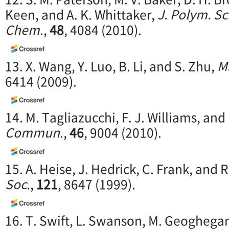
Keen, and A. K. Whittaker,
J. Polym. Sci
Chem
.,
48
, 4084 (2010).
13. X. Wang, Y. Luo, B. Li, and S. Zhu,
M
6414 (2009).
14. M. Tagliazucchi, F. J. Williams, and 
Commun
.,
46
, 9004 (2010).
15. A. Heise, J. Hedrick, C. Frank, and R
Soc
.,
121
, 8647 (1999).
16. T. Swift, L. Swanson, M. Geoghega