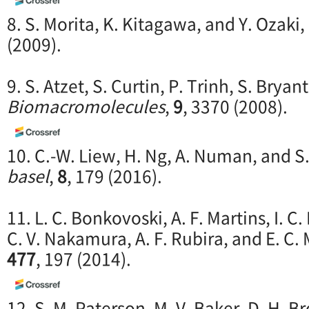
8. S. Morita, K. Kitagawa, and Y. Ozaki,
(2009).
9. S. Atzet, S. Curtin, P. Trinh, S. Bryan
Biomacromolecules
,
9
, 3370 (2008).
10. C.-W. Liew, H. Ng, A. Numan, and 
basel
,
8
, 179 (2016).
11. L. C. Bonkovoski, A. F. Martins, I. C. 
C. V. Nakamura, A. F. Rubira, and E. C.
477
, 197 (2014).
12. S. M. Paterson, M. V. Baker, D. H. Bro