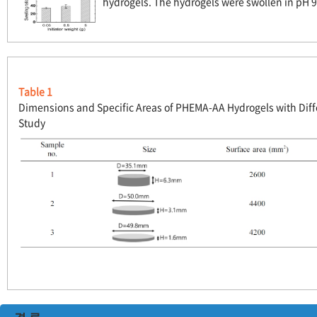
hydrogels. The hydrogels were swollen in pH 9
Table 1
Dimensions and Specific Areas of PHEMA-AA Hydrogels with Dif
Study