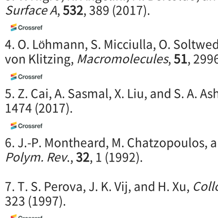
Surface A
,
532
, 389 (2017).
4. O. Löhmann, S. Micciulla, O. Soltwed
von Klitzing,
Macromolecules
,
51
, 299
5. Z. Cai, A. Sasmal, X. Liu, and S. A. As
1474 (2017).
6. J.-P. Montheard, M. Chatzopoulos, 
Polym. Rev
.,
32
, 1 (1992).
7. T. S. Perova, J. K. Vij, and H. Xu,
Coll
323 (1997).