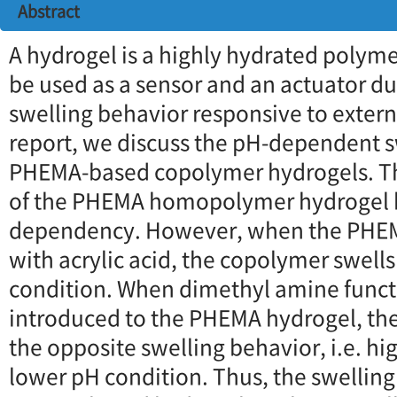
Abstract
A hydrogel is a highly hydrated polym
be used as a sensor and an actuator due
swelling behavior responsive to external
report, we discuss the pH-dependent s
PHEMA-based copolymer hydrogels. Th
of the PHEMA homopolymer hydrogel ha
dependency. However, when the PHEM
with acrylic acid, the copolymer swell
condition. When dimethyl amine funct
introduced to the PHEMA hydrogel, t
the opposite swelling behavior, i.e. hig
lower pH condition. Thus, the swelling