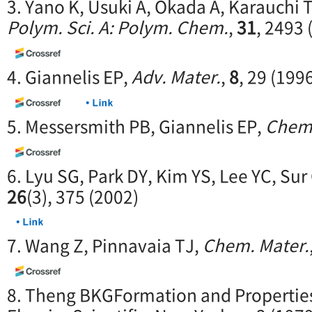
3. Yano K, Usuki A, Okada A, Karauchi 
Polym. Sci. A: Polym. Chem.
,
31
, 2493 
4. Giannelis EP,
Adv. Mater.
,
8
, 29 (199
5. Messersmith PB, Giannelis EP,
Chem.
6. Lyu SG, Park DY, Kim YS, Lee YC, Sur
26
(3), 375 (2002)
7. Wang Z, Pinnavaia TJ,
Chem. Mater.
8. Theng BKGFormation and Propertie