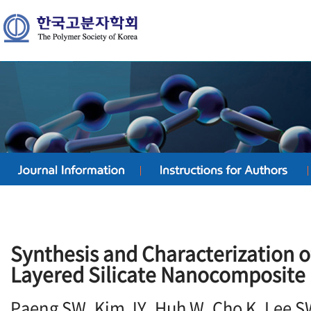
Synthesis and Characterization of
Layered Silicate Nanocomposite
Paeng SW, Kim JY, Huh W, Cho K, Lee 