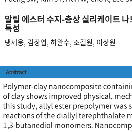
알릴 에스터 수지-층상 실리케이트 
특성
팽세웅, 김장엽, 허완수, 조길원, 이상원
Abstract
Polymer-clay nanocomposite containi
of clay shows improved physical, mecha
this study, allyl ester prepolymer was 
reactions of the diallyl terephthalat
1,3-butanediol monomers. Nanocomposi