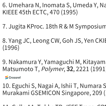
6. Umehara N, Inomata S, Umeda Y, N
KIEEE 45th ECTC, 470 (1995)
7. Jugita KProc. 18th R & M Symposium
8. Yang JC, Leong CW, Goh JS, Yen CKI
(1996)
9. Nakamura Y, Yamaguchi M, Kitayam
Matsumoto T,
Polymer
,
32
, 2221 (1991
10. Eguchi S, Nagai A, Ishii T, Numara S
Murakami GSEMICON Singapore, 209 (