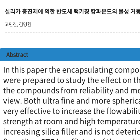
실리카 충진제에 의한 반도체 팩키징 캄파운드의 물성 거
고민진, 김명환
Abstract
In this paper the encapsulating compou
were prepared to study the effect on th
the compounds from reliability and mol
view. Both ultra fine and more spherica
very effective to increase the flowabil
strength at room and high temperature
increasing silica filler and is not deter