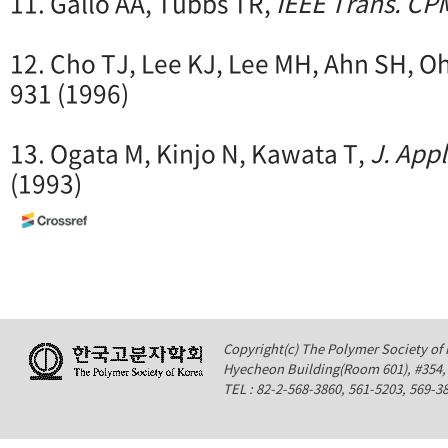
11. Gallo AA, Tubbs TR,
IEEE Trans. CP
12. Cho TJ, Lee KJ, Lee MH, Ahn SH, O
931 (1996)
13. Ogata M, Kinjo N, Kawata T,
J. Appl
(1993)
Copyright(c) The Polymer Society of K
Hyecheon Building(Room 601), #354
TEL : 82-2-568-3860, 561-5203, 569-