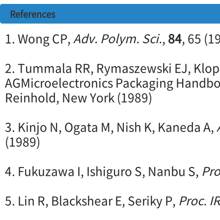
References
1. Wong CP,
Adv. Polym. Sci.
,
84
, 65 (1
2. Tummala RR, Rymaszewski EJ, Klop
AGMicroelectronics Packaging Handbo
Reinhold, New York (1989)
3. Kinjo N, Ogata M, Nish K, Kaneda A,
(1989)
4. Fukuzawa I, Ishiguro S, Nanbu S,
Pro
5. Lin R, Blackshear E, Seriky P,
Proc. I