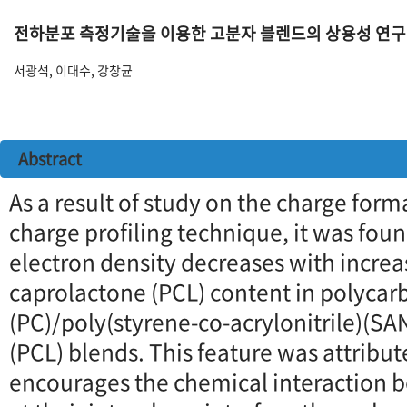
전하분포 측정기술을 이용한 고분자 블렌드의 상용성 연구
서광석, 이대수, 강창균
Abstract
As a result of study on the charge for
charge profiling technique, it was foun
electron density decreases with increa
caprolactone (PCL) content in polycar
(PC)/poly(styrene-co-acrylonitrile)(S
(PCL) blends. This feature was attribut
encourages the chemical interaction