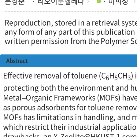
문성준
· 리오이룬헬레나
· 이희정
Reproduction, stored in a retrieval syst
any form of any part of this publication
written permission from the Polymer So
Abstract
Effective removal of toluene (C
H
CH
) 
6
5
3
protecting both the environment and h
Metal–Organic Frameworks (MOFs) have
as porous adsorbents for toluene remov
MOFs has limitations in handling, and m
which restrict their industrial applicat
drawbacks, an X‐Zeolite@HKUST‐1 core