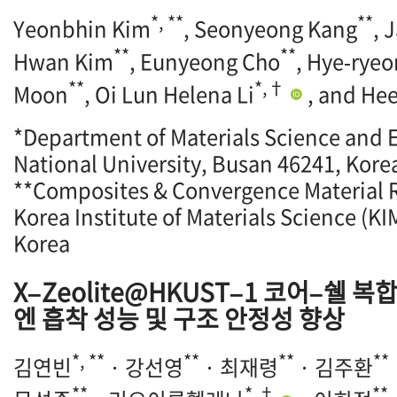
*, **
**
Yeonbhin Kim
, Seonyeong Kang
, 
**
**
Hwan Kim
, Eunyeong Cho
, Hye‐ryeo
**
*,†
Moon
, Oi Lun Helena Li
, and Hee
*Department of Materials Science and 
National University, Busan 46241, Kore
**Composites & Convergence Material R
Korea Institute of Materials Science (
Korea
X–Zeolite@HKUST–1 코어–쉘 
엔 흡착 성능 및 구조 안정성 향상
*, **
**
**
**
김연빈
· 강선영
· 최재령
· 김주환
**
*,†
**