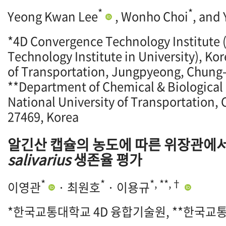
*
*
Yeong Kwan Lee
, Wonho Choi
, and
*4D Convergence Technology Institute 
Technology Institute in University), Ko
of Transportation, Jungpyeong, Chung
**Department of Chemical & Biological
National University of Transportation,
27469, Korea
알긴산 캡슐의 농도에 따른 위장관에
salivarius
생존율 평가
*
*
*, **,†
이영관
· 최원호
· 이용규
*한국교통대학교 4D 융합기술원, **한국