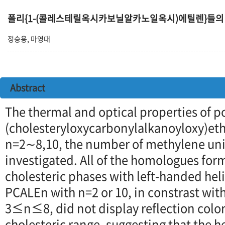
폴리{1-(콜레스테릴옥시카보닐알카노일옥시)에틸렌}들의 
정승용, 마영대
Abstract
The thermal and optical properties of po
(cholesteryloxycarbonylalkanoyloxy)et
n=2∼8,10, the number of methylene unit
investigated. All of the homologues fo
cholesteric phases with left-handed heli
PCALEn with n=2 or 10, in constrast wi
3≤n≤8, did not display reflection colors
cholesteric range, suggesting that the h