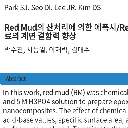
Park SJ, Seo DI, Lee JR, Kim DS
Red Mud의 산처리에 의한 에폭시/R
료의 계면 결합력 향상
박수진, 서동일, 이재락, 김대수
Abstract
In this work, red mud (RM) was chemical
and 5 M H3PO4 solution to prepare epo
nanocomposites. The effect of chemical
acid-base values, specific surface area,