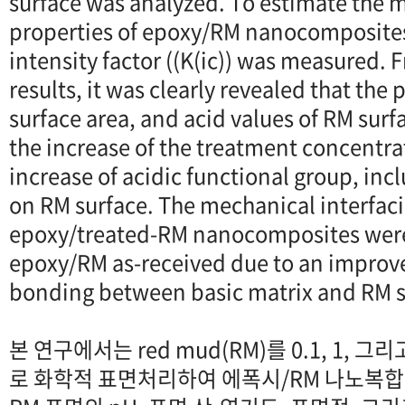
surface was analyzed. To estimate the m
properties of epoxy/RM nanocomposites, 
intensity factor ((K(ic)) was measured.
results, it was clearly revealed that the 
surface area, and acid values of RM sur
the increase of the treatment concentra
increase of acidic functional group, inc
on RM surface. The mechanical interfaci
epoxy/treated-RM nanocomposites were 
epoxy/RM as-received due to an improve
bonding between basic matrix and RM s
본 연구에서는 red mud(RM)를 0.1, 1, 그리
로 화학적 표면처리하여 에폭시/RM 나노복