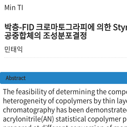
Min TI
박층-FID 크로마토그라피에 의한 Styrene
공중합체의 조성분포결정
민태익
Abstract
The feasibility of determining the comp
heterogeneity of copolymers by thin lay
chromatography has been demonstrated
acrylonitrile(AN) statistical copolymer