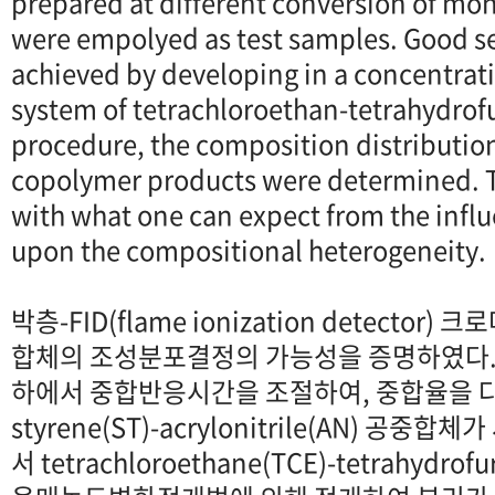
prepared at different conversion of mo
were empolyed as test samples. Good s
achieved by developing in a concentrati
system of tetrachloroethan-tetrahydrofu
procedure, the composition distributio
copolymer products were determined. T
with what one can expect from the infl
upon the compositional heterogeneity.
박층-FID(flame ionization detecto
합체의 조성분포결정의 가능성을 증명하였다.
하에서 중합반응시간을 조절하여, 중합율을 
styrene(ST)-acrylonitrile(AN) 공
서 tetrachloroethane(TCE)-tetrahydr