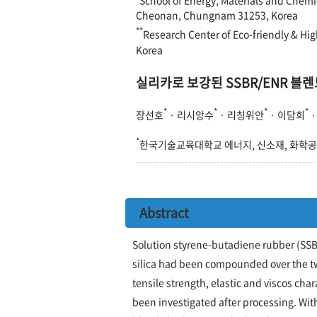
Cheonan, Chungnam 31253, Korea
**
Research Center of Eco-friendly & H
Korea
실리카로 보강된 SSBR/ENR 블
*
*
*
*
장선호
· 리시앙수
· 리칭위안
· 이담희
·
*
한국기술교육대학교 에너지, 신소재, 화학
Abstract
Solution styrene-butadiene rubber (SSB
silica had been compounded over the two
tensile strength, elastic and viscos ch
been investigated after processing. With