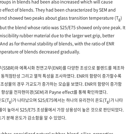
groups in blends had been also increased which will cause
e effect of blends. They had been characterized by SEM and
end showed two peaks about glass transition temperature (T
)
g
but the blend whose ratio was S25/E75 showed only one peak. It
cibility rubber material due to the larger wet grip, better
 And as for thermal stability of blends, with the ratio of ENR
emperature of blends decreased gradually.
SSBR)와 에폭시화 천연고무(ENR)를 다양한 조성으로 블렌드를 제조하
, 동적점탄성 그리고 열적 특성을 조사하였다. ENR의 함량이 증가할수록
조성물의 경우 가교도가 증가하는 모습을 보였다. ENR의 함량이 증가함
상을 전자현미경(SEM)과 Payne effect를 통해 확인하였다.
온도(T
)가 나타났으며 S25/E75에서는 하나의 유리전이 온도(T
)가 나타
g
g
률이 높아서 S25/E75 조성물에서 가장 상용성이 높은 것으로 판단되었다.
초기 분해 온도가 감소함을 알 수 있었다.
bber, epoxidized natural rubber, blend, silica, properties