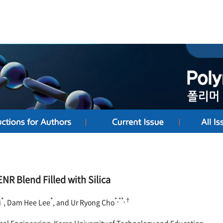
NR Blend Filled with Silica
*
*
*,**,†
i
, Dam Hee Lee
, and Ur Ryong Cho
cal Engineering, Korea University of Technology and Education,