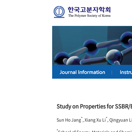
Study on Properties for SSBR/E
*
*
Sun Ho Jang
, Xiang Xu Li
, Qingyuan L
*
School of Energy, Materials and Chemi