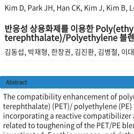
Kim D, Park JH, Han CK, Kim J, Kim B, 
반응성 상용화제를 이용한 Poly(ethy
terephthalate)/Polyethylen
김동섭, 박재형, 한창권, 김진환, 김병철, 이
Abstract
The compatibility enhancement of poly
terephthalate) (PET)/ polyethylene (PE)
incorporating a reactive compatibilizer 
related to toughening of the PET/PE bl